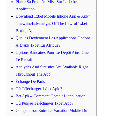
Placer Sa Première Mise Sur La 1xbet
Application
Download 1xbet Mobile Iphone App & Apk”
“[newline]advantages Of The Lawful 1xbet
Betting App
Quelles Deviennent Les Applications Options
À L’apk 1xbet En Afrique?
Options Bancaires Pour Le Dépôt Ainsi Que
Le Retrait
Analytics And Statistics Are Available Right
Throughout The App”
Échange De Paris
Où Télécharger 1xbet Apk ?
Bet Apk – Comment Obtenir L’application
Où Puis-je Télécharger 1xbet App?
Comparaison Entre La Variation Mobile Du