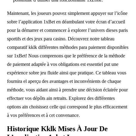
Maintenant, les joueurs pouvez simplement appuyer sur l’icône
sobre l’application 1xBet en déambulant votre écran d’accueil
pour la démarrer et commencer à explorer l’univers dieses paris
sportifs et des jeux para casino. Découvrez notre tableau
comparatif kklk différentes méthodes para paiement disponibles
sur 1xBet! Nous comprenons que le préférence de la méthode
de paiement adaptée à vos obligations est essentiel put une
expérience sobre jeu fluide ainsi que pratique. Ce tableau vous
fournira el aperçu des avantages et inconvénients de chaque
méthode, vous aidant ainsi à prendre une décision éclairée pour
effectuer vos dépôts ain retraits. Explorez des différentes
options ain choisissez celle qui correspond le plus efficacement
à vos préférences et à cet convenance.
Historique Kklk Mises À Jour De