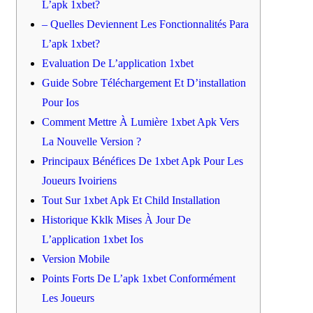
L’apk 1xbet?
– Quelles Deviennent Les Fonctionnalités Para
L’apk 1xbet?
Evaluation De L’application 1xbet
Guide Sobre Téléchargement Et D’installation
Pour Ios
Comment Mettre À Lumière 1xbet Apk Vers
La Nouvelle Version ?
Principaux Bénéfices De 1xbet Apk Pour Les
Joueurs Ivoiriens
Tout Sur 1xbet Apk Et Child Installation
Historique Kklk Mises À Jour De
L’application 1xbet Ios
Version Mobile
Points Forts De L’apk 1xbet Conformément
Les Joueurs