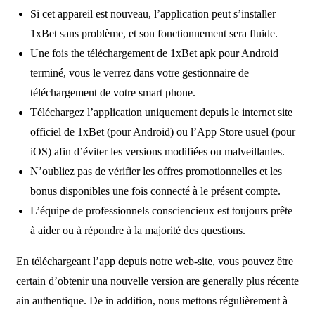
Si cet appareil est nouveau, l’application peut s’installer
1xBet sans problème, et son fonctionnement sera fluide.
Une fois the téléchargement de 1xBet apk pour Android
terminé, vous le verrez dans votre gestionnaire de
téléchargement de votre smart phone.
Téléchargez l’application uniquement depuis le internet site
officiel de 1xBet (pour Android) ou l’App Store usuel (pour
iOS) afin d’éviter les versions modifiées ou malveillantes.
N’oubliez pas de vérifier les offres promotionnelles et les
bonus disponibles une fois connecté à le présent compte.
L’équipe de professionnels consciencieux est toujours prête
à aider ou à répondre à la majorité des questions.
En téléchargeant l’app depuis notre web-site, vous pouvez être
certain d’obtenir una nouvelle version are generally plus récente
ain authentique. De in addition, nous mettons régulièrement à