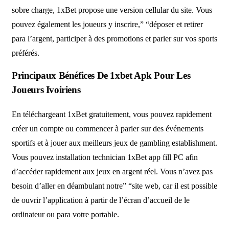
sobre charge, 1xBet propose une version cellular du site. Vous
pouvez également les joueurs y inscrire,” “déposer et retirer
para l’argent, participer à des promotions et parier sur vos sports
préférés.
Principaux Bénéfices De 1xbet Apk Pour Les
Joueurs Ivoiriens
En téléchargeant 1xBet gratuitement, vous pouvez rapidement
créer un compte ou commencer à parier sur des événements
sportifs et à jouer aux meilleurs jeux de gambling establishment.
Vous pouvez installation technician 1xBet app fill PC afin
d’accéder rapidement aux jeux en argent réel. Vous n’avez pas
besoin d’aller en déambulant notre” “site web, car il est possible
de ouvrir l’application à partir de l’écran d’accueil de le
ordinateur ou para votre portable.