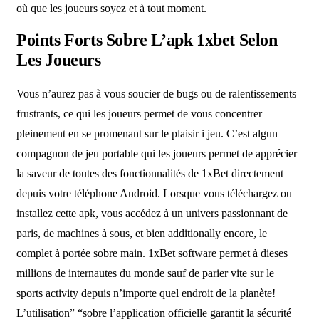
où que les joueurs soyez et à tout moment.
Points Forts Sobre L’apk 1xbet Selon
Les Joueurs
Vous n’aurez pas à vous soucier de bugs ou de ralentissements
frustrants, ce qui les joueurs permet de vous concentrer
pleinement en se promenant sur le plaisir i jeu. C’est algun
compagnon de jeu portable qui les joueurs permet de apprécier
la saveur de toutes des fonctionnalités de 1xBet directement
depuis votre téléphone Android. Lorsque vous téléchargez ou
installez cette apk, vous accédez à un univers passionnant de
paris, de machines à sous, et bien additionally encore, le
complet à portée sobre main. 1xBet software permet à dieses
millions de internautes du monde sauf de parier vite sur le
sports activity depuis n’importe quel endroit de la planète!
L’utilisation” “sobre l’application officielle garantit la sécurité