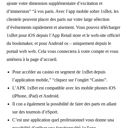
ajoute votre dimension supplémentaire d’excitation et
d’immersion” “à vos paris. Avec l’app mobile sobre 1xBet, les
clientele peuvent placer des paris sur votre large sélection
d’événements rapidement et aisement. Vous pouvez télécharger
1xBet pour iOS depuis l’App Retail store et le web-site officiel
du bookmaker, et pour Android os – uniquement depuis le
portail web web. Cela vous connectera à votre compte et vous
amènera à la page d’accueil.
Pour accéder au casino en segment de 1xBet depuis
l’application mobile,” “cliquez sur l’onglet “Casino”.
L’APK 1xBet est compatible avec les mobile phones iOS
(iPhone, iPad) et Android.
Il con a également la possibilité de faire des paris en allant
sur des tournois d’eSport.
C’est une application quel professionnel vous donne una
possibilité d’utiliser una fonctionnalité 1xZone.