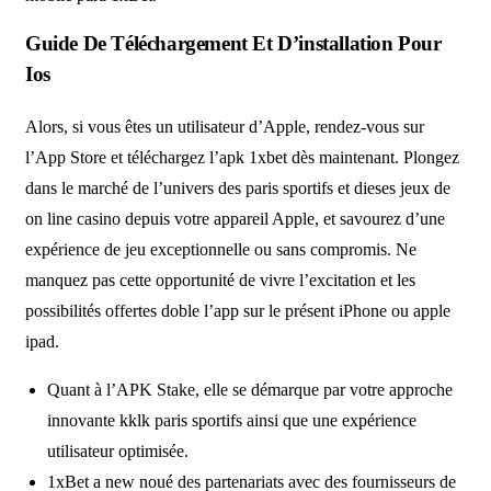
Guide De Téléchargement Et D’installation Pour
Ios
Alors, si vous êtes un utilisateur d’Apple, rendez-vous sur
l’App Store et téléchargez l’apk 1xbet dès maintenant. Plongez
dans le marché de l’univers des paris sportifs et dieses jeux de
on line casino depuis votre appareil Apple, et savourez d’une
expérience de jeu exceptionnelle ou sans compromis. Ne
manquez pas cette opportunité de vivre l’excitation et les
possibilités offertes doble l’app sur le présent iPhone ou apple
ipad.
Quant à l’APK Stake, elle se démarque par votre approche
innovante kklk paris sportifs ainsi que une expérience
utilisateur optimisée.
1xBet a new noué des partenariats avec des fournisseurs de