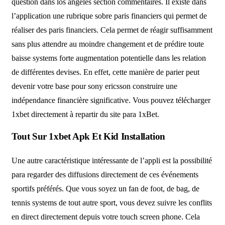
question dans los angeles section commentaires. Il existe dans
l’application une rubrique sobre paris financiers qui permet de
réaliser des paris financiers. Cela permet de réagir suffisamment
sans plus attendre au moindre changement et de prédire toute
baisse systems forte augmentation potentielle dans les relation
de différentes devises. En effet, cette manière de parier peut
devenir votre base pour sony ericsson construire une
indépendance financière significative. Vous pouvez télécharger
1xbet directement à repartir du site para 1xBet.
Tout Sur 1xbet Apk Et Kid Installation
Une autre caractéristique intéressante de l’appli est la possibilité
para regarder des diffusions directement de ces événements
sportifs préférés. Que vous soyez un fan de foot, de bag, de
tennis systems de tout autre sport, vous devez suivre les conflits
en direct directement depuis votre touch screen phone. Cela