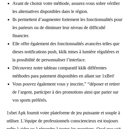
Avant de choisir votre méthode, assurez-vous sobre vérifier
les alternatives disponibles dans le région.
Ils permettent d’augmenter fortement les fonctionnalités pour
les parieurs ou de diminuer leur niveau de difficulté
financier.
Elle offre également des fonctionnalités avancées telles que
dieses notifications push, kklk mises à lumière régulières et
la possibilité de personnaliser l’interface.
Découvrez notre tableau comparatif kklk différentes
méthodes para paiement disponibles en allant sur 1xBet!
Vous pouvez également vous y inscrire,” “déposer et retirer
de l’argent, participer à des promotions ainsi que parier sur
vos sports préférés.
1xbet Apk fournit votre plateforme de jeu puissante et souple à
utiliser. L’équipe de professionnels consciencieux est toujours
prête à aider ou à répondre à toutes les questions. Quel que soit