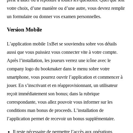
votre choix, d’une manière ou d’une autre, vous devrez remplir
un formulaire ou donner vos examen personnelles.
Version Mobile
L’application mobile 1xBet se souviendra sobre vos détails
aussi que vous puissiez vous connecter vite à votre compte.
Après l’installation, les joueurs verrez une icône avec le
company logo du bookmaker dans le menu sobre votre
smartphone, vous pourrez ouvrir l’application et commencer à
jouer. En s’inscrivant et en réapprovisionnant, un utilisateur
reçoit immédiatement son bonus; dans la rubrique
correspondante, vous allez pouvoir vous informer sur les
conditions man bonus de proceeds. L’installation de
l’application permet de recevoir un bonus supplémentaire.
Il reste nécessaire de permettre l’accès aux opérations