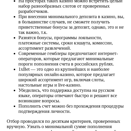
На просторах таких казино можно встретить целый
набор разнообразных слотов от проверенных
разработчиков.
При внесении минимального депозита в казино, вы,
в большинстве случаев, не сможете получить
приветственные бонусы за депозит, однако, это и не
так важно, т.к.
Разнятся бонусы, программы лояльности,
платежные системы, сроки кэшаута, комиссии,
ассортимент развлечений.
Современные гемблеры предпочитают интернет-
операторов, которые предлагают минимальные
пороги пополнения счета в российских рублях.
1xBet — это одно из крупнейших и наиболее
популярных онлайн-казино, которое предлагает
широкий ассортимент игр, включая слоты,
настольные игры и live-казино.
Убедились, что поддержка доступна на русском
языке, операторы отвечают быстро и решают все
возникшие вопросы.
Пополнить счет можно без прохождения процедуры
подтверждения личности.
Отбор проводился по десяткам критериев, проверенных
вручную. Узнать о минимальной сумме пополнения