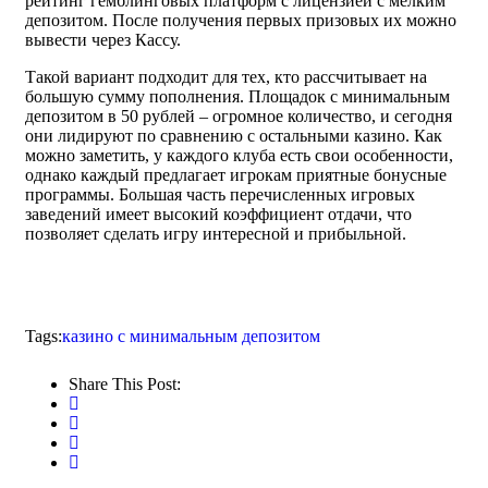
рейтинг гемблинговых платформ с лицензией с мелким
депозитом. После получения первых призовых их можно
вывести через Кассу.
Такой вариант подходит для тех, кто рассчитывает на
большую сумму пополнения. Площадок с минимальным
депозитом в 50 рублей – огромное количество, и сегодня
они лидируют по сравнению с остальными казино. Как
можно заметить, у каждого клуба есть свои особенности,
однако каждый предлагает игрокам приятные бонусные
программы. Большая часть перечисленных игровых
заведений имеет высокий коэффициент отдачи, что
позволяет сделать игру интересной и прибыльной.
Tags:
казино с минимальным депозитом
Share This Post: