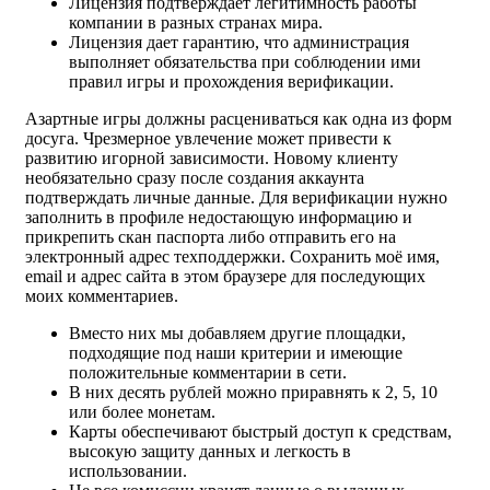
Лицензия подтверждает легитимность работы
компании в разных странах мира.
Лицензия дает гарантию, что администрация
выполняет обязательства при соблюдении ими
правил игры и прохождения верификации.
Азартные игры должны расцениваться как одна из форм
досуга. Чрезмерное увлечение может привести к
развитию игорной зависимости. Новому клиенту
необязательно сразу после создания аккаунта
подтверждать личные данные. Для верификации нужно
заполнить в профиле недостающую информацию и
прикрепить скан паспорта либо отправить его на
электронный адрес техподдержки. Сохранить моё имя,
email и адрес сайта в этом браузере для последующих
моих комментариев.
Вместо них мы добавляем другие площадки,
подходящие под наши критерии и имеющие
положительные комментарии в сети.
В них десять рублей можно приравнять к 2, 5, 10
или более монетам.
Карты обеспечивают быстрый доступ к средствам,
высокую защиту данных и легкость в
использовании.