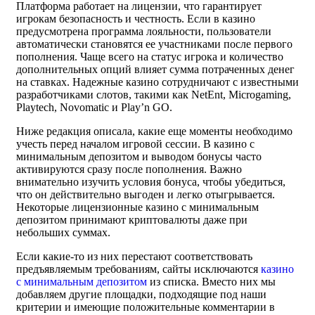
Платформа работает на лицензии, что гарантирует
игрокам безопасность и честность. Если в казино
предусмотрена программа лояльности, пользователи
автоматически становятся ее участниками после первого
пополнения. Чаще всего на статус игрока и количество
дополнительных опций влияет сумма потраченных денег
на ставках. Надежные казино сотрудничают с известными
разработчиками слотов, такими как NetEnt, Microgaming,
Playtech, Novomatic и Play’n GO.
Ниже редакция описала, какие еще моменты необходимо
учесть перед началом игровой сессии. В казино с
минимальным депозитом и выводом бонусы часто
активируются сразу после пополнения. Важно
внимательно изучить условия бонуса, чтобы убедиться,
что он действительно выгоден и легко отыгрывается.
Некоторые лицензионные казино с минимальным
депозитом принимают криптовалюты даже при
небольших суммах.
Если какие-то из них перестают соответствовать
предъявляемым требованиям, сайты исключаются
казино
с минимальным депозитом
из списка. Вместо них мы
добавляем другие площадки, подходящие под наши
критерии и имеющие положительные комментарии в