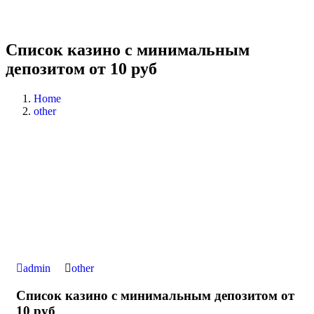
Список казино с минимальным
депозитом от 10 руб
Home
other
admin
other
Список казино с минимальным депозитом от
10 руб