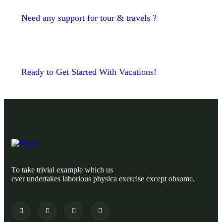
Need any support for tour & travels ?
Ready to Get Started With Vacations!
To take trivial example which us
ever undertakes laborious physica exercise except obsome.