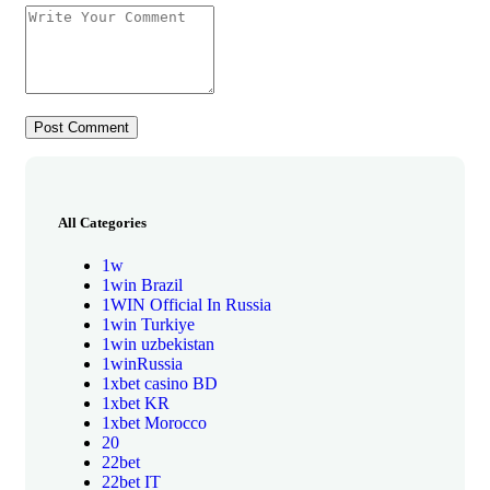
All Categories
1w
1win Brazil
1WIN Official In Russia
1win Turkiye
1win uzbekistan
1winRussia
1xbet casino BD
1xbet KR
1xbet Morocco
20
22bet
22bet IT