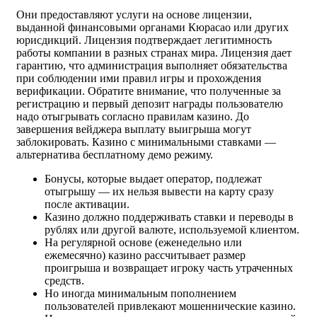
Они предоставляют услуги на основе лицензии,
выданной финансовыми органами Кюрасао или других
юрисдикций. Лицензия подтверждает легитимность
работы компании в разных странах мира. Лицензия дает
гарантию, что администрация выполняет обязательства
при соблюдении ими правил игры и прохождения
верификации. Обратите внимание, что полученные за
регистрацию и первый депозит награды пользователю
надо отыгрывать согласно правилам казино. До
завершения вейджера выплату выигрыша могут
заблокировать. Казино с минимальными ставками —
альтернатива бесплатному демо режиму.
Бонусы, которые выдает оператор, подлежат
отыгрышу — их нельзя вывести на карту сразу
после активации.
Казино должно поддерживать ставки и переводы в
рублях или другой валюте, используемой клиентом.
На регулярной основе (еженедельно или
ежемесячно) казино рассчитывает размер
проигрыша и возвращает игроку часть утраченных
средств.
Но иногда минимальным пополнением
пользователей привлекают мошеннические казино.