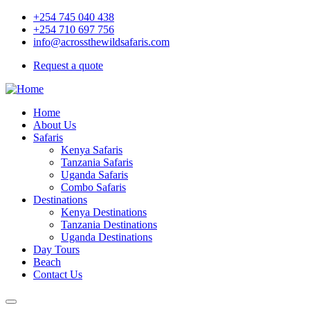
+254 745 040 438
+254 710 697 756
info@acrossthewildsafaris.com
Request a quote
Home
About Us
Safaris
Kenya Safaris
Tanzania Safaris
Uganda Safaris
Combo Safaris
Destinations
Kenya Destinations
Tanzania Destinations
Uganda Destinations
Day Tours
Beach
Contact Us