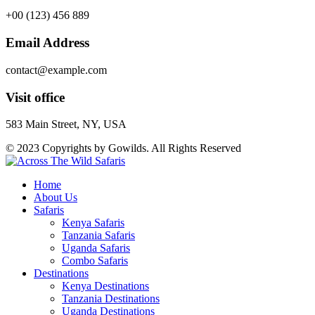
+00 (123) 456 889
Email Address
contact@example.com
Visit office
583 Main Street, NY, USA
© 2023 Copyrights by Gowilds. All Rights Reserved
Home
About Us
Safaris
Kenya Safaris
Tanzania Safaris
Uganda Safaris
Combo Safaris
Destinations
Kenya Destinations
Tanzania Destinations
Uganda Destinations