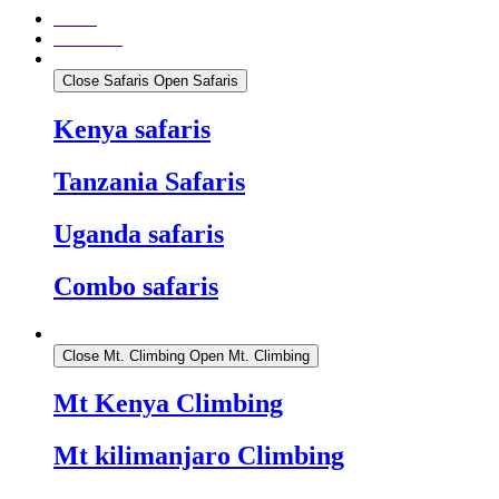
Home
About Us
Safaris
Close Safaris
Open Safaris
Kenya safaris
Tanzania Safaris
Uganda safaris
Combo safaris
Mt. Climbing
Close Mt. Climbing
Open Mt. Climbing
Mt Kenya Climbing
Mt kilimanjaro Climbing