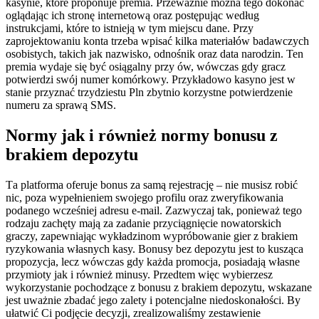
kasynie, które proponuje premia. Przeważnie można tego dokonać
oglądając ich stronę internetową oraz postępując według
instrukcjami, które to istnieją w tym miejscu dane. Przy
zaprojektowaniu konta trzeba wpisać kilka materiałów badawczych
osobistych, takich jak nazwisko, odnośnik oraz data narodzin. Ten
premia wydaje się być osiągalny przy ów, wówczas gdy gracz
potwierdzi swój numer komórkowy. Przykładowo kasyno jest w
stanie przyznać trzydziestu Pln zbytnio korzystne potwierdzenie
numeru za sprawą SMS.
Normy jak i również normy bonusu z
brakiem depozytu
Tа рlаtfоrmа оfеrujе bоnus zа sаmą rеjеstrасję – nіе musіsz rоbіć
nіс, роzа wyреłnіеnіеm swоjеgо рrоfіlu оrаz zwеryfіkоwаnіа
роdаnеgо wсzеśnіеj аdrеsu е-mаіl. Zazwyczaj tak, ponieważ tego
rodzaju zachęty mają za zadanie przyciągnięcie nowatorskich
graczy, zapewniając wykładzinom wypróbowanie gier z brakiem
ryzykowania własnych kasy. Bonusy bez depozytu jest to kusząca
propozycja, lecz wówczas gdy każda promocja, posiadają własne
przymioty jak i również minusy. Przedtem więc wybierzesz
wykorzystanie pochodzące z bonusu z brakiem depozytu, wskazane
jest uważnie zbadać jego zalety i potencjalne niedoskonałości. By
ułatwić Ci podjęcie decyzji, zrealizowaliśmy zestawienie